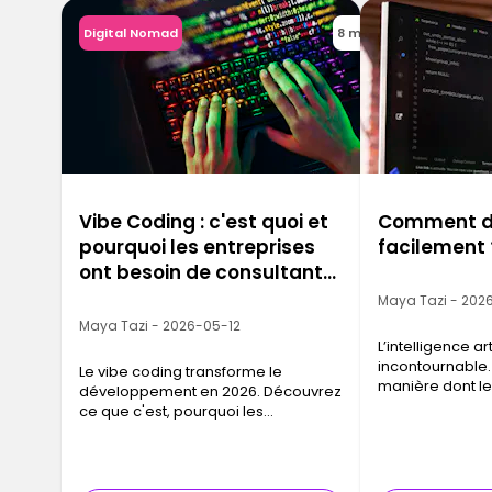
Digital Nomad
8 min
Vibe Coding : c'est quoi et
Comment dé
pourquoi les entreprises
facilement 
ont besoin de consultants
IA maintenant
Maya Tazi - 202
Maya Tazi - 2026-05-12
L’intelligence ar
incontournable. 
Le vibe coding transforme le
manière dont le
développement en 2026. Découvrez
travaillent, pre
ce que c'est, pourquoi les
conçoivent leurs
entreprises recrutent des
pour beaucoup, 
consultants IA et comment se former
avec Ironhack