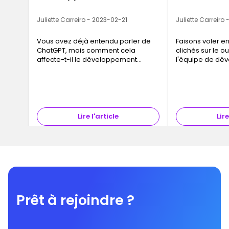
Juliette Carreiro - 2023-02-21
Juliette Carreiro
Vous avez déjà entendu parler de
Faisons voler en
ChatGPT, mais comment cela
clichés sur le ou
affecte-t-il le développement
l'équipe de dé
Web ?
informatique.
Lire l'article
Lire
Prêt à rejoindre ?