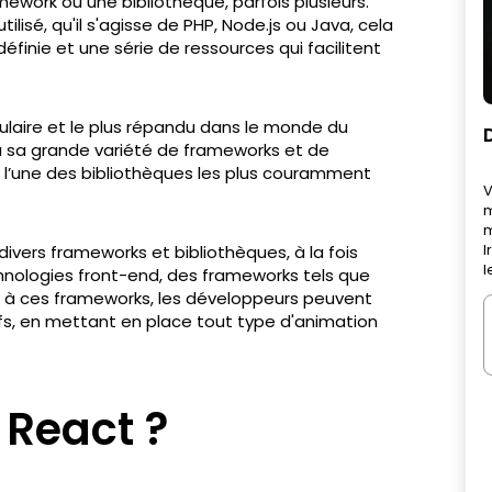
mework ou une bibliothèque, parfois plusieurs.
lisé, qu'il s'agisse de PHP, Node.js ou Java, cela
finie et une série de ressources qui facilitent
ulaire et le plus répandu dans le monde du
 sa grande variété de frameworks et de
r l’une des bibliothèques les plus couramment
V
.
m
m
I
divers frameworks et bibliothèques, à la fois
l
hnologies front-end, des frameworks tels que
 à ces frameworks, les développeurs peuvent
ifs, en mettant en place tout type d'animation
 React ?