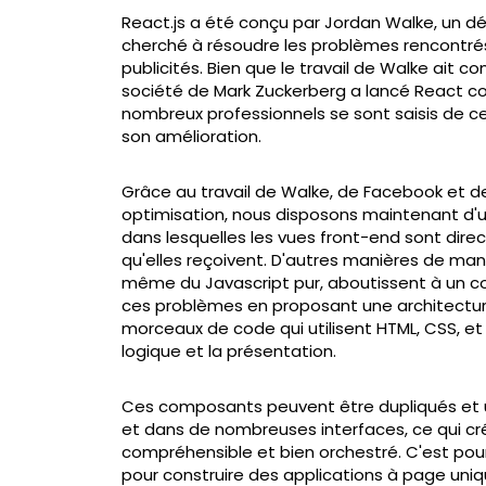
React.js a été conçu par Jordan Walke, un d
cherché à résoudre les problèmes rencontrés 
publicités. Bien que le travail de Walke ait 
société de Mark Zuckerberg a lancé React c
nombreux professionnels se sont saisis de ce
son amélioration.
Grâce au travail de Walke, de Facebook et de
optimisation, nous disposons maintenant d'u
dans lesquelles les vues front-end sont di
qu'elles reçoivent. D'autres manières de m
même du Javascript pur, aboutissent à un cod
ces problèmes en proposant une architectur
morceaux de code qui utilisent HTML, CSS, et J
logique et la présentation.
Ces composants peuvent être dupliqués et uti
et dans de nombreuses interfaces, ce qui cré
compréhensible et bien orchestré. C'est pour
pour construire des applications à page uni