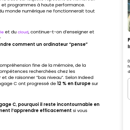
és et programmes à haute performance.
e du monde numérique ne fonctionnerait tout
et du
, continue-t-on d’enseigner et
lle
cloud
?
ndre comment un ordinateur “pense”
D
compréhension fine de la mémoire, de la
f
compétences recherchées chez les
d
 et de raisonner “bas niveau”. Selon Indeed
langage C ont progressé de
12 % en Europe
sur
ngage C
,
pourquoi il reste incontournable en
ent l’apprendre efficacement
si vous