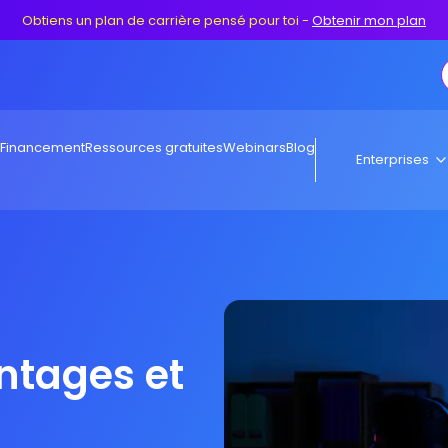
Obtiens un plan de carrière pensé pour toi
-
Obtenir mon plan
Financement
Ressources gratuites
Webinars
Blog
Enterprises
ntages et