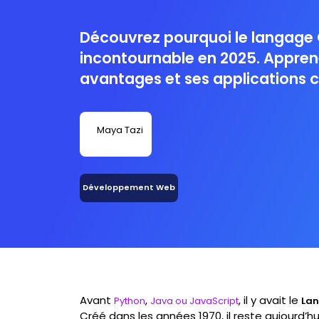
Découvrez pourquoi le langage 
incontournable en 2025. Appren
avantages et ses applications 
booster votre carrière Tech ave
Maya Tazi
Développement Web
Avant
,
, il y avait le
Python
Java ou JavaScript
La
Créé dans les années 1970, il reste aujourd’h