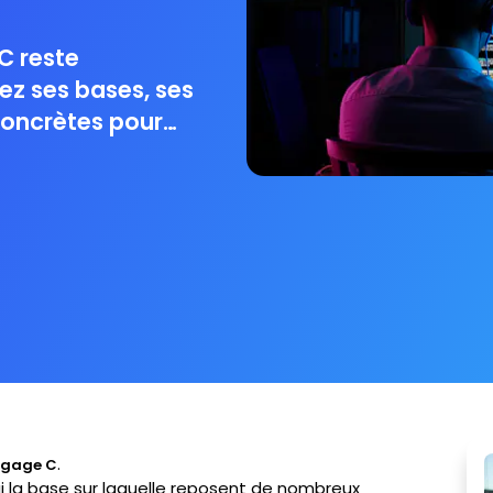
C reste
ez ses bases, ses
concrètes pour
c Ironhack.
.
ngage C
ui la base sur laquelle reposent de nombreux