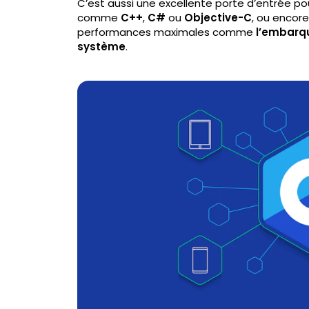
C’est aussi une excellente porte d’entrée p
comme
C++
,
C#
ou
Objective-C
, ou encor
performances maximales comme
l’embarqu
système
.