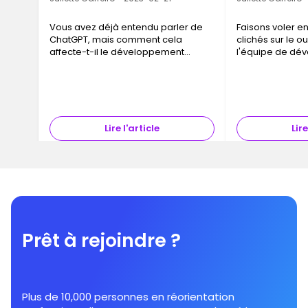
Vous avez déjà entendu parler de
Faisons voler en
ChatGPT, mais comment cela
clichés sur le ou
affecte-t-il le développement
l'équipe de dé
Web ?
informatique.
Lire l'article
Lire
Prêt à rejoindre ?
Plus de 10,000 personnes en réorientation