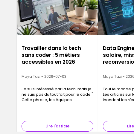
Travailler dans la tech
Data Engine
sans coder : 5 métiers
salaire, mis
accessibles en 2026
reconversio
Maya Tazi - 2026-07-03
Maya Tazi - 202
Je suis intéressé par la tech, mais je
Tout le monde p
ne suis pas du tout fait pour le code."
Les articles sur 
Cette phrase, les équipes
inondent les rés
d'admission Ironhack l'entendent
Pourtant, si vo
chaque semaine. Et la réponse
équipes tech que
qu'elles donnent est toujours la…
les plus difficil
Lire l'article
Lire