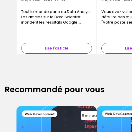
Tout le monde parle du Data Analyst.
Vous avez vu les 
Les articles sur le Data Scientist
détruire des mil
inondent les résultats Google.
"Votre poste se
Pourtant, si vous demandez aux
2030." Ces affir
équipes tech quels profils data sont
depuis plusieurs
les plus difficiles à recrute…
question qu'ell
Lire l'article
Lire
Recommandé pour vous
5 minutes