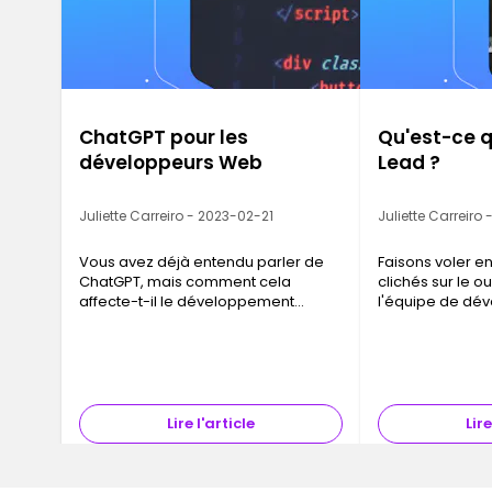
ChatGPT pour les
Qu'est-ce q
développeurs Web
Lead ?
Juliette Carreiro - 2023-02-21
Juliette Carreiro
Vous avez déjà entendu parler de
Faisons voler en
ChatGPT, mais comment cela
clichés sur le ou
affecte-t-il le développement
l'équipe de dé
Web ?
informatique.
Lire l'article
Lire