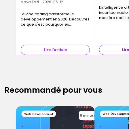
Maya Tazi - 2026-05-12
L’intelligence ar
incontournable. 
Le vibe coding transforme le
manière dont le
développement en 2026. Découvrez
travaillent, pre
ce que c'est, pourquoi les
conçoivent leurs
entreprises recrutent des
pour beaucoup, 
consultants IA et comment se former
avec Ironhack
Lire l'article
Lire
Recommandé pour vous
5 minutes