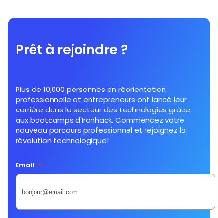
Prêt à rejoindre ?
Plus de 10,000 personnes en réorientation
professionnelle et entrepreneurs ont lancé leur
carrière dans le secteur des technologies grâce
aux bootcamps d'Ironhack. Commencez votre
nouveau parcours professionnel et rejoignez la
révolution technologique!
Email
*