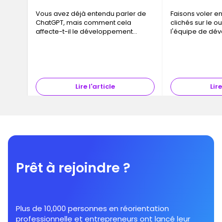
Vous avez déjà entendu parler de
Faisons voler en
ChatGPT, mais comment cela
clichés sur le ou
affecte-t-il le développement
l'équipe de dé
Web ?
informatique.
Lire l'article
Lire
Prêt à rejoindre ?
Plus de 10,000 personnes en réorientation
professionnelle et entrepreneurs ont lancé leur