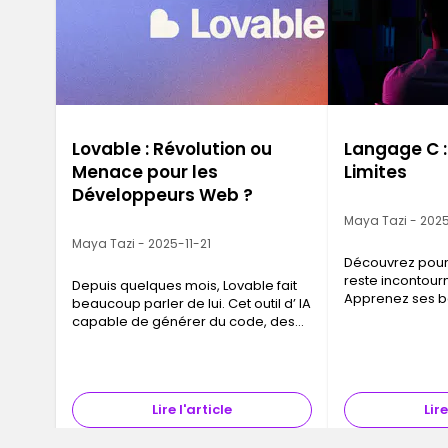
Lovable : Révolution ou
Langage C 
Menace pour les
Limites
Développeurs Web ?
Maya Tazi - 2025
Maya Tazi - 2025-11-21
Découvrez pour
reste incontour
Depuis quelques mois, Lovable fait
Apprenez ses b
beaucoup parler de lui. Cet outil d’ IA
et ses applicat
capable de générer du code, des
booster votre c
interfaces et même des
Ironhack.
applications complètes en quelques
minutes alimente une question que
t…
Lire l'article
Lire