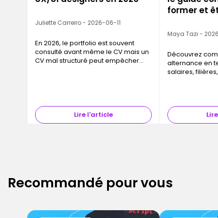
former et ê
le 1er jour
Juliette Carreiro - 2026-06-11
Maya Tazi - 202
En 2026, le portfolio est souvent
consulté avant même le CV mais un
Découvrez comm
CV mal structuré peut empêcher
alternance en t
d'arriver à l'étape portfolio. Un CV
salaires, filière
UX/UI designer efficace répond à
d'éligibilité et
trois critères : il passe les ATS
vous accompag
(logiciels de tri automatique), il
votre entreprise
communique immédiatement ton
niveau et ta spécialité, et il donne
Lire l'article
Lire
envie au recruteur de cliquer sur ton
lien portfolio. Voici la structure
exacte, les outils à mentionner et les
erreurs à éviter en 2026.
Recommandé pour vous