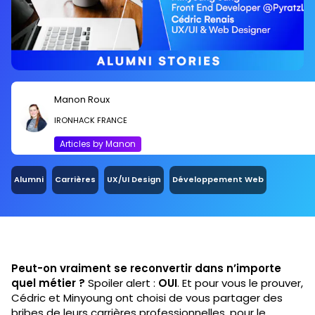
Manon Roux
IRONHACK FRANCE
Articles by Manon
Alumni
Carrières
UX/UI Design
Développement Web
Peut-on vraiment se reconvertir dans n’importe
quel métier ?
Spoiler alert :
OUI
. Et pour vous le prouver,
Cédric et Minyoung ont choisi de vous partager des
bribes de leurs carrières professionnelles, pour le