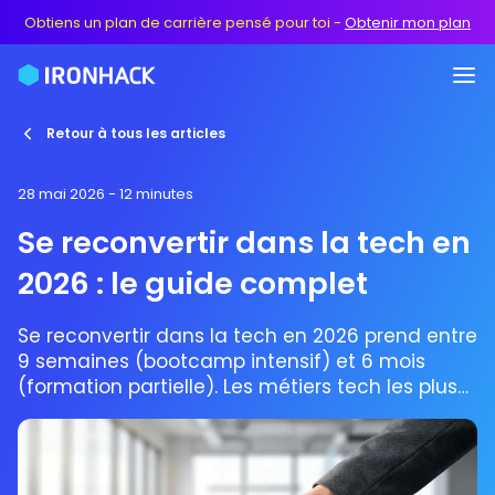
Obtiens un plan de carrière pensé pour toi
-
Obtenir mon plan
Retour à tous les articles
28 mai 2026
- 12 minutes
Se reconvertir dans la tech en
2026 : le guide complet
Se reconvertir dans la tech en 2026 prend entre
9 semaines (bootcamp intensif) et 6 mois
(formation partielle). Les métiers tech les plus
accessibles en reconversion sont développeur
web, data analyst, UX/UI designer et spécialiste
en cybersécurité. Le numérique emploie plus de
900 000 personnes en France avec moins de 3