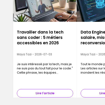
Travailler dans la tech
Data Engine
sans coder : 5 métiers
salaire, mis
accessibles en 2026
reconversio
Maya Tazi - 2026-07-03
Maya Tazi - 202
Je suis intéressé par la tech, mais je
Tout le monde p
ne suis pas du tout fait pour le code."
Les articles sur 
Cette phrase, les équipes
inondent les rés
d'admission Ironhack l'entendent
Pourtant, si vo
chaque semaine. Et la réponse
équipes tech que
qu'elles donnent est toujours la…
les plus difficil
Lire l'article
Lire