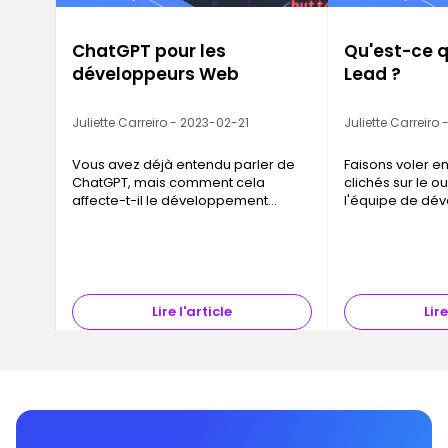
ChatGPT pour les
Qu'est-ce q
développeurs Web
Lead ?
Juliette Carreiro - 2023-02-21
Juliette Carreiro
Vous avez déjà entendu parler de
Faisons voler en
ChatGPT, mais comment cela
clichés sur le ou
affecte-t-il le développement
l'équipe de dé
Web ?
informatique.
Lire l'article
Lire