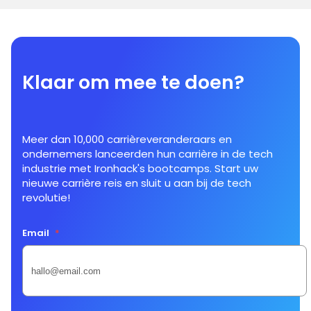
Klaar om mee te doen?
Meer dan 10,000 carrièreveranderaars en
ondernemers lanceerden hun carrière in de tech
industrie met Ironhack's bootcamps. Start uw
nieuwe carrière reis en sluit u aan bij de tech
revolutie!
Email
*