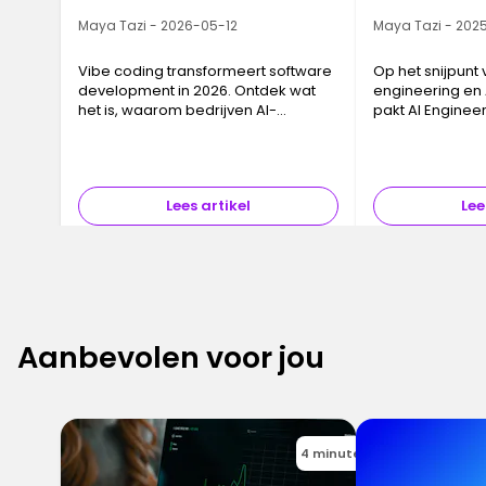
Maya Tazi - 2026-05-12
Maya Tazi - 2025
Vibe coding transformeert software
Op het snijpunt
development in 2026. Ontdek wat
engineering en A
het is, waarom bedrijven AI-
pakt AI Enginee
consultants aannemen en hoe je
zakelijke uitda
jezelf kunt omscholen bij Ironhack.
omzetten in be
producten die o
ingezet kunnen
Lees artikel
Lee
Aanbevolen voor jou
4 minutes