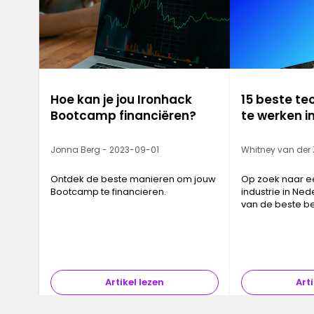
Hoe kan je jou Ironhack
15 beste te
Bootcamp financiëren?
te werken i
Jonna Berg - 2023-09-01
Whitney van der
Ontdek de beste manieren om jouw
Op zoek naar e
Bootcamp te financieren.
industrie in Nede
van de beste be
werken in Nede
Artikel lezen
Arti