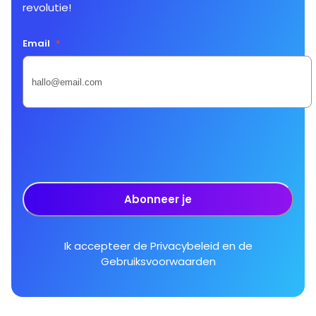
revolutie!
Email
*
Abonneer je
Ik accepteer de
Privacybeleid
en de
Gebruiksvoorwaarden