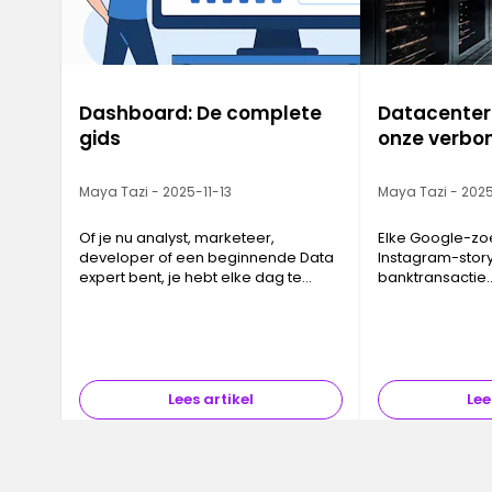
Dashboard: De complete
Datacenter
gids
onze verbo
Maya Tazi - 2025-11-13
Maya Tazi - 2025
Of je nu analyst, marketeer,
Elke Google-zo
developer of een beginnende Data
Instagram-story
expert bent, je hebt elke dag te
banktransactie…
maken met een enorme
datacenter. Dez
hoeveelheid informatie. En zonder
vaak onzichtba
een duidelijke structuur verliest data
essentieel, vor
al snel zij…
ruggengraat va
Lees artikel
Lee