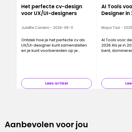
Het perfecte cv-design
AI Tools vo
voor UX/UI-designers
Designer in
Juliette Carreiro - 2026-06-11
Maya Tazi - 202
Ontdek hoe je het perfecte cv als
AI Tools voor de
UX/UI-designer kunt samenstellen
2026 Als je in 
en je kunt voorbereiden op je
bent, domineren
droombaan.
discussie: ChatG
Gemini Flash Ima
toeval—ze onde
Lees artikel
Lee
Aanbevolen voor jou