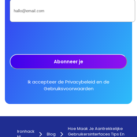
Abonneer je
Ik accepteer de
Privacybeleid
en de
Gebruiksvoorwaarden
Hoe Maak Je Aantrekkelijke
Ironhack
Blog
Gebruikersinterfaces Tips En
NL