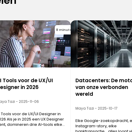
elen
8 minutes
I Tools voor de UX/UI
Datacenters: De mot
esigner in 2026
van onze verbonden
wereld
aya Tazi - 2025-11-06
Maya Tazi - 2025-10-17
I Tools voor de UX/UI Designer in
026 Als je in 2025 een UX Designer
Elke Google-zoekopdracht, e
ent, domineren drie AI-tools elke
Instagram-story, elke
iscussie: ChatGPT , FigJam AI en
banktransactie… alles loopt v