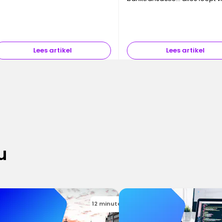
emini Flash Image . Dit is geen
datacenter. Deze infrastructu
oeval—ze ondersteunen de d…
vaak onzichtbaar maar absol
essentieel, vormen de fysiek
ruggengraat van …
Lees artikel
Lees artikel
u
12 minutes