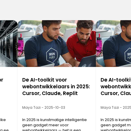
or
De AI-toolkit voor
De AI-toolki
webontwikkelaars in 2025:
webontwikke
Cursor, Claude, Replit
Cursor, Clau
Maya Tazi - 2025-10-03
Maya Tazi - 202
lke
In 2025 is kunstmatige intelligentie
In 2025 is kunst
geen gadget meer voor
geen gadget m
ia een
webontwikkelaars — het is een
webontwikkelaar