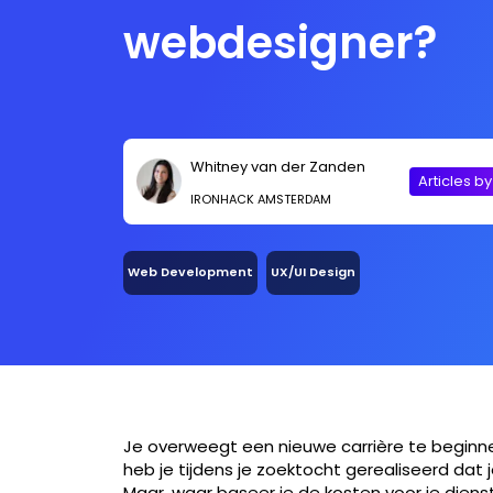
webdesigner?
Whitney van der Zanden
Articles b
IRONHACK AMSTERDAM
Web Development
UX/UI Design
Je overweegt een nieuwe carrière te beginn
heb je tijdens je zoektocht gerealiseerd dat 
Maar, waar baseer je de kosten voor je dienst