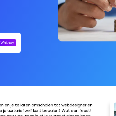
y Whitney
en en je te laten omscholen tot webdesigner en
je je uurtarief zelf kunt bepalen? Wat een feest!
en op? Hoe weet je of je uurtarief niet te hoog