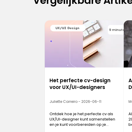
Vergelijkbare Artik
9 minutes
Het perfecte cv-design
A
voor UX/UI-designers
D
Juliette Carreiro - 2026-06-11
M
Ontdek hoe je het perfecte cv als
A
UX/UI-designer kunt samenstellen
2
en je kunt voorbereiden op je
b
droombaan.
d