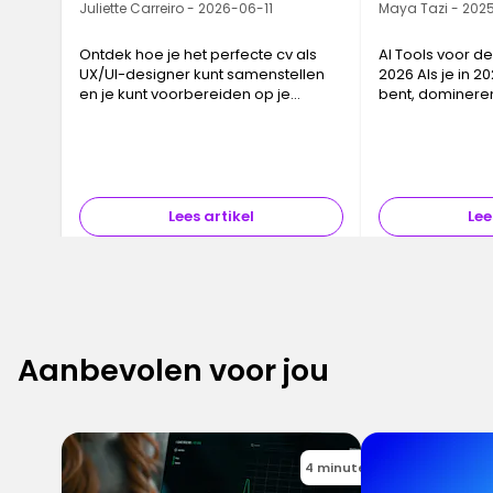
Juliette Carreiro - 2026-06-11
Maya Tazi - 202
Ontdek hoe je het perfecte cv als
AI Tools voor de
UX/UI-designer kunt samenstellen
2026 Als je in 
en je kunt voorbereiden op je
bent, domineren
droombaan.
discussie: ChatG
Gemini Flash Ima
toeval—ze onde
Lees artikel
Lee
Aanbevolen voor jou
4 minutes