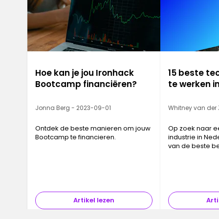
Hoe kan je jou Ironhack
15 beste te
Bootcamp financiëren?
te werken i
Jonna Berg - 2023-09-01
Whitney van der
Ontdek de beste manieren om jouw
Op zoek naar e
Bootcamp te financieren.
industrie in Nede
van de beste be
werken in Nede
Artikel lezen
Arti