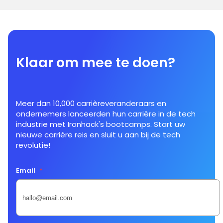
Klaar om mee te doen?
Meer dan 10,000 carrièreveranderaars en
ondernemers lanceerden hun carrière in de tech
industrie met Ironhack's bootcamps. Start uw
nieuwe carrière reis en sluit u aan bij de tech
revolutie!
Email
*